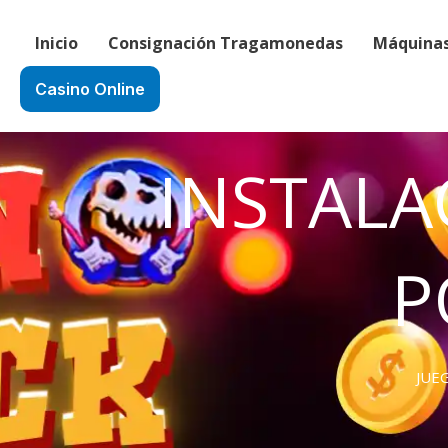
Ir
al
Inicio
Consignación Tragamonedas
Máquina
contenido
Casino Online
INSTALA
P
JUE