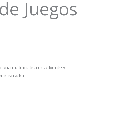
 de Juegos
on una matemática envolvente y
dministrador