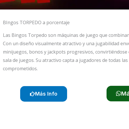
BIngos TORPEDO a porcentaje
Las Bingos Torpedo son máquinas de juego que combinan 
Con un diseño visualmente atractivo y una jugabilidad en
minijuegos, bonos y jackpots progresivos, convirtiéndose 
sala de juegos. Su atractivo capta a jugadores de todas l
comprometidos.
Má
Más Info