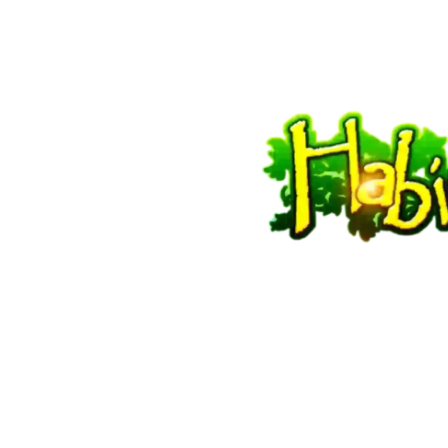
amonedas con nuestras Placas Originales Habichuelas Plus L
bloqueadas permanentemente, garantizando una experiencia d