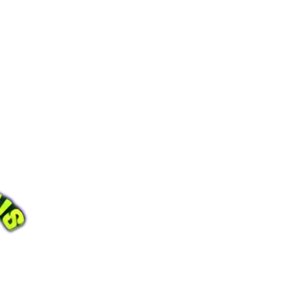
Festi Fruta Plus Linkeable
VENTA E INSTALACIÓN