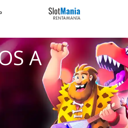
o
OS A