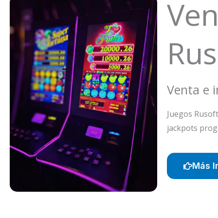
Ven
Rus
Venta e i
Juegos Rusoft
jackpots prog
Más I