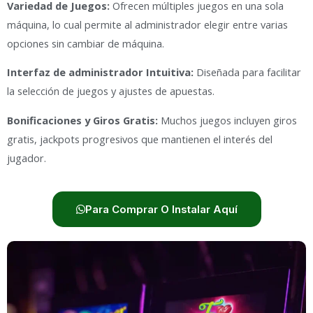
Variedad de Juegos:
Ofrecen múltiples juegos en una sola
máquina, lo cual permite al administrador elegir entre varias
opciones sin cambiar de máquina.
Interfaz de administrador Intuitiva:
Diseñada para facilitar
la selección de juegos y ajustes de apuestas.
Bonificaciones y Giros Gratis:
Muchos juegos incluyen giros
gratis, jackpots progresivos que mantienen el interés del
jugador.
Para Comprar O Instalar Aquí