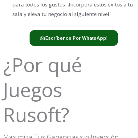
para todos los gustos. ¡Incorpora estos éxitos a tu
sala y eleva tu negocio al siguiente nivel!
¡Escríbenos Por WhatsApp!
¿Por qué
Juegos
Rusoft?
Maximiza Tus Ganancias sin Inversión