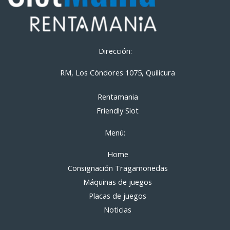
Dirección:
RM, Los Cóndores 1075, Quilicura
Rentamania
Friendly Slot
Menú:
Home
Consignación Tragamonedas
Máquinas de juegos
Placas de juegos
Noticias