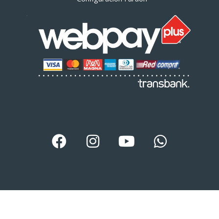
F
I
Y
W
a
n
o
h
c
s
u
a
e
t
t
t
b
a
u
s
Copyright © 2024 Slotmania, Todos los derechos reservados|
o
g
b
a
Diseño y Desarrollo por
Límon con Sal
.