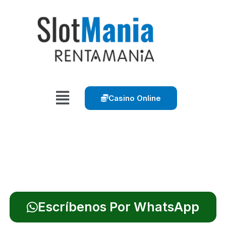
Ir
al
contenido
Menú
Casino Online
JUEGO ORION ZOE
King of Lion
Escríbenos Por WhatsApp