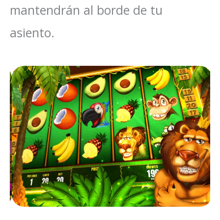
mantendrán al borde de tu
asiento.