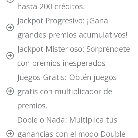
hasta 200 créditos.
Jackpot Progresivo: ¡Gana
grandes premios acumulativos!
Jackpot Misterioso: Sorpréndete
con premios inesperados
Juegos Gratis: Obtén juegos
gratis con multiplicador de
premios.
Doble o Nada: Multiplica tus
ganancias con el modo Double