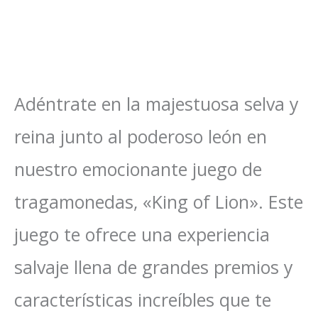
Adéntrate en la majestuosa selva y
reina junto al poderoso león en
nuestro emocionante juego de
tragamonedas, «King of Lion». Este
juego te ofrece una experiencia
salvaje llena de grandes premios y
características increíbles que te