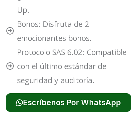
Up.
Bonos: Disfruta de 2
emocionantes bonos.
Protocolo SAS 6.02: Compatible
con el último estándar de
seguridad y auditoría.
Escríbenos Por WhatsApp