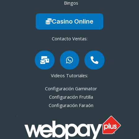
Bingos
Casino Online
Contacto Ventas:
Videos Tutoriales:
Configuración Gaminator
Configuración Frutilla
Configuración Faraón