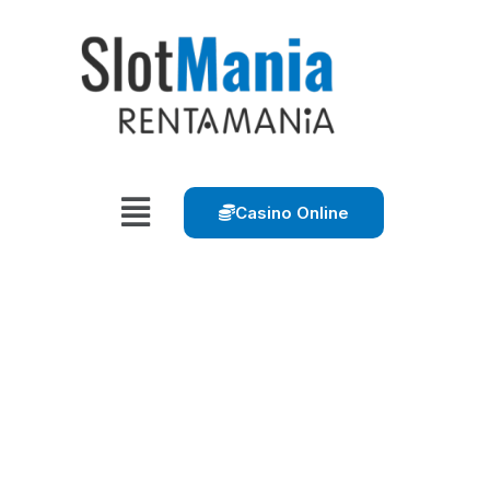
Ir
al
contenido
Menú
Casino Online