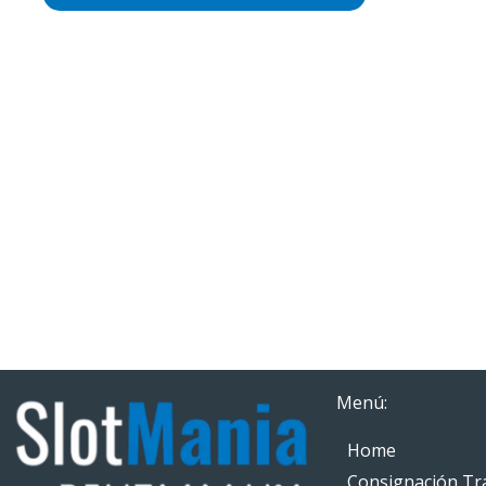
Llam
Menú:
Home
Consignación T