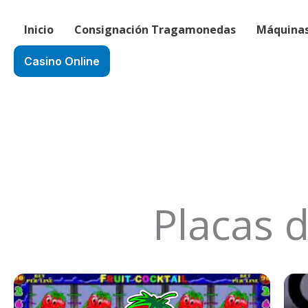
Ir
al
Inicio
Consignación Tragamonedas
Máquina
contenido
Casino Online
Placas 