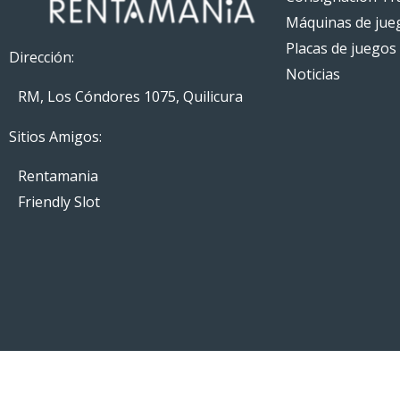
Máquinas de jue
Placas de juegos
Dirección:
Noticias
RM, Los Cóndores 1075, Quilicura
Sitios Amigos:
Rentamania
Friendly Slot
Copyright © 2024 Slotmania, T