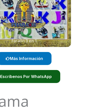
Faraón 9 en 1
Más Información
Escríbenos Por WhatsApp
Gama