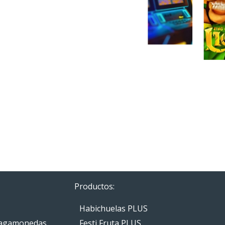
adas de Lunes a viernes de 08:30 a 19:00 hrs.
WhatsApp FULL TIME.
Productos:
Habichuelas PLUS
ragamonedas
Festi Fruta PLUS