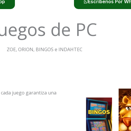
pp
Escríbenos Por W
Juegos de PC
ZOE, ORION, BINGOS e INDAHTEC
, cada juego garantiza una