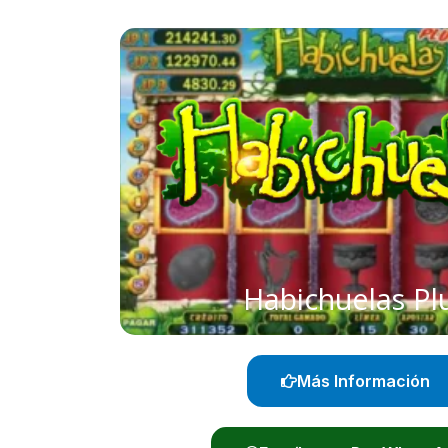
Habichuelas Pl
Más Información