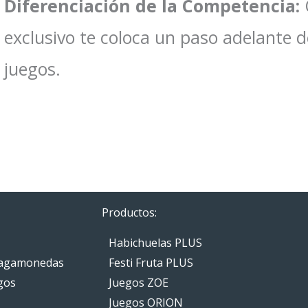
Diferenciación de la Competencia:
exclusivo te coloca un paso adelante d
juegos.
adas de Lunes a viernes de 08:30 a 19:00 hrs.
WhatsApp FULL TIME.
Productos:
Habichuelas PLUS
ragamonedas
Festi Fruta PLUS
gos
Juegos ZOE
Juegos ORION