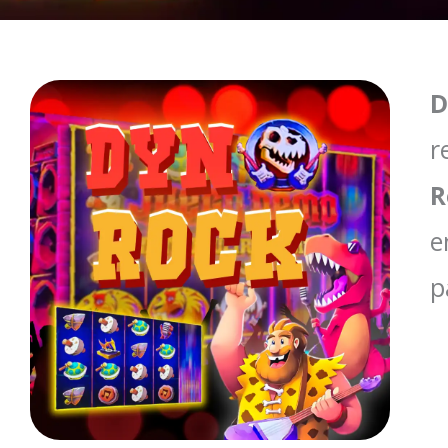
D
r
R
e
p