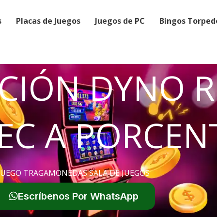
s
Placas de Juegos
Juegos de PC
Bingos Torped
ACIÓN DYNO 
EC A PORCEN
JUEGO TRAGAMONEDAS SALA DE JUEGOS
Escríbenos Por WhatsApp