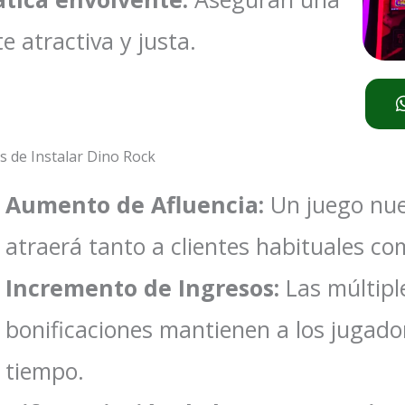
e atractiva y justa.
s de Instalar Dino Rock
Aumento de Afluencia:
Un juego nue
atraerá tanto a clientes habituales c
Incremento de Ingresos:
Las múltiple
bonificaciones mantienen a los jugad
tiempo.