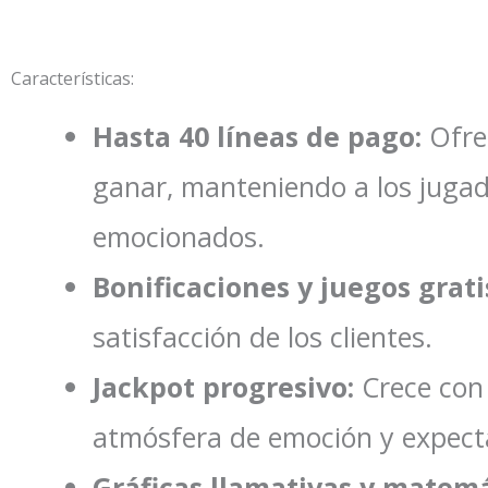
Características:
Hasta 40 líneas de pago:
Ofre
ganar, manteniendo a los juga
emocionados.
Bonificaciones y juegos grati
satisfacción de los clientes.
Jackpot progresivo:
Crece con 
atmósfera de emoción y expecta
Gráficas llamativas y matem