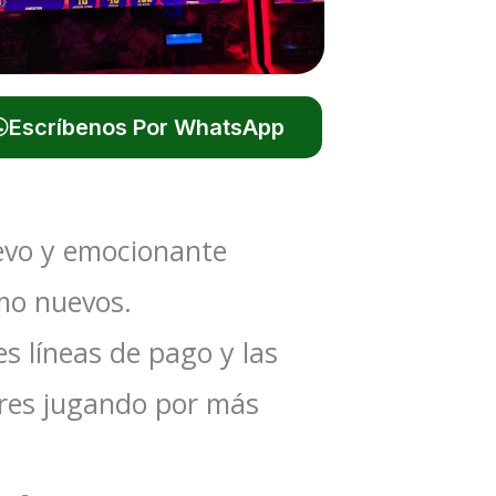
Escríbenos Por WhatsApp
vo y emocionante
omo nuevos.
s líneas de pago y las
ores jugando por más